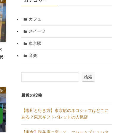
カテゴリー
カフェ
スイーツ
東京駅
が
音楽
ボ
検索
京駅
最近の投稿
【場所と行き方】東京駅のネコシェフはどこに
ある？東京ギフトパレットの人気店
【実食】喫茶店に恋して。クレームブリュレタ