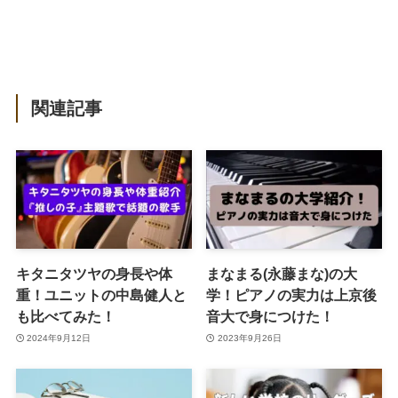
関連記事
キタニタツヤの身長や体
まなまる(永藤まな)の大
重！ユニットの中島健人と
学！ピアノの実力は上京後
も比べてみた！
音大で身につけた！
2024年9月12日
2023年9月26日